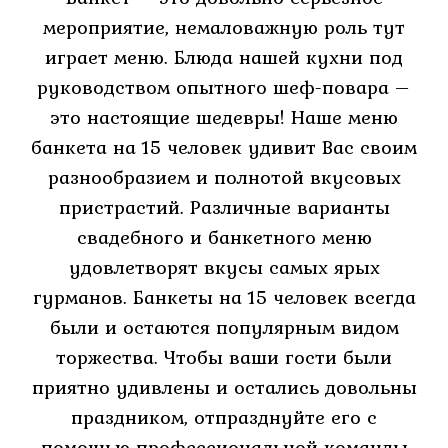
мероприятие, немаловажную роль тут
играет меню. Блюда нашей кухни под
Банкетное
руководством опытного шеф-повара –
меню
это настоящие шедевры! Наше меню
Шашлык
банкета на 15 человек удивит Вас своим
Банкеты
разнообразием и полнотой вкусовых
пристрастий. Различные варианты
Банкетные
свадебного и банкетного меню
залы
удовлетворят вкусы самых ярых
зал
гурманов. Банкеты на 15 человек всегда
были и остаются популярным видом
на
торжества. Чтобы ваши гости были
10
приятно удивлены и остались довольны
зал
праздником, отпразднуйте его с
помощью профессиональной команды