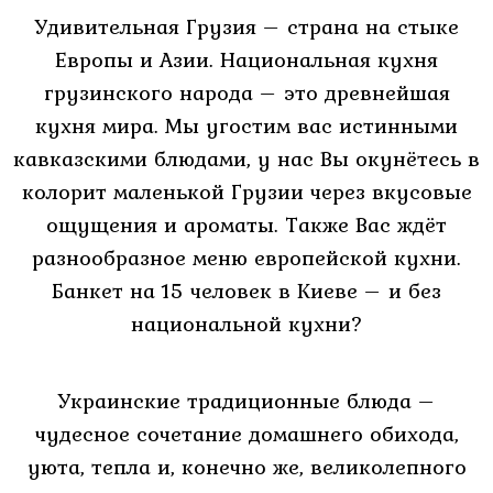
Маленькая
Удивительная Грузия – страна на стыке
свадьба
Европы и Азии. Национальная кухня
грузинского народа – это древнейшая
Корпоратив
кухня мира. Мы угостим вас истинными
кавказскими блюдами, у нас Вы окунётесь в
День
колорит маленькой Грузии через вкусовые
рождение
ощущения и ароматы. Также Вас ждёт
разнообразное меню европейской кухни.
Крестины
Банкет на 15 человек в Киеве – и без
национальной кухни?
Кафе
для
Украинские традиционные блюда –
свиданий
чудесное сочетание домашнего обихода,
Акции
уюта, тепла и, конечно же, великолепного
Галерея