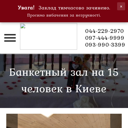
×
Увага!
Заклад тимчасово зачинено.
Просимо вибачення за незручності.
044-229-2970
Получить
097-444-9999
скидку
093-990-3399
-20% на
всё
Главная
Банкетный зал на 15
меню!
О
нас
человек в Киеве
Блог
Вакансии