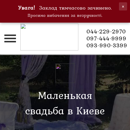
×
Увага!
Заклад тимчасово зачинено.
Просимо вибачення за незручності.
044-229-2970
Получить
097-444-9999
скидку
093-990-3399
-20% на
всё
Главная
меню!
О
нас
Маленькая
Блог
свадьба в Киеве
Вакансии