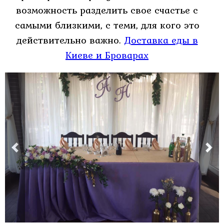
на
возможность разделить свое счастье с
15
самыми близкими, с теми, для кого это
зал
действительно важно.
Доставка еды в
Киеве и Броварах
на
20
зал
на
30-
45
Свадебный
банкет