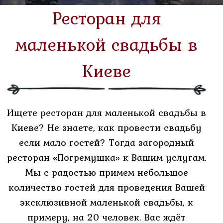
Самовывоз
Ресторан для
-15%
Меню
маленькой свадьбы в
Киеве
Грузинское
меню
Ищете ресторан для маленькой свадьбы в
Украинское
Киеве? Не знаете, как провести свадьбу
меню
если мало гостей? Тогда загородный
ресторан «Погремушка» к Вашим услугам.
Европейское
Мы с радостью примем небольшое
меню
количество гостей для проведения Вашей
эксклюзивной маленькой свадьбы, к
Мангал
примеру, на 20 человек. Вас ждёт
меню