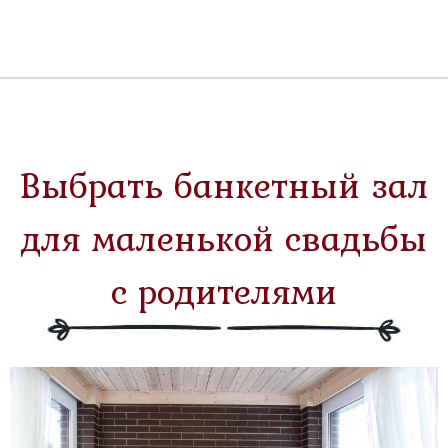
Маленькая
свадьба
Корпоратив
День
Выбрать банкетный зал
рождение
для маленькой свадьбы
Крестины
с родителями
Кафе
для
свиданий
Акции
Галерея