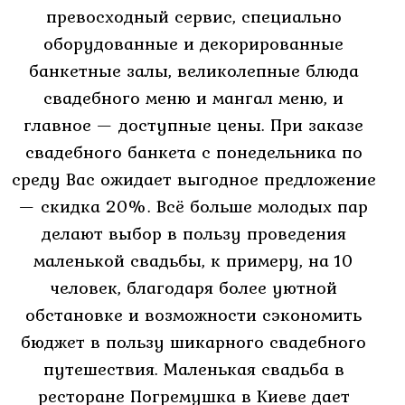
превосходный сервис, специально
оборудованные и декорированные
Банкетное
банкетные залы, великолепные блюда
меню
свадебного меню и мангал меню, и
главное — доступные цены. При заказе
Шашлык
свадебного банкета с понедельника по
Банкеты
среду Вас ожидает выгодное предложение
Банкетные
— скидка 20%. Всё больше молодых пар
делают выбор в пользу проведения
залы
маленькой свадьбы, к примеру, на 10
зал
человек, благодаря более уютной
на
обстановке и возможности сэкономить
10
бюджет в пользу шикарного свадебного
путешествия. Маленькая свадьба в
зал
ресторане Погремушка в Киеве дает